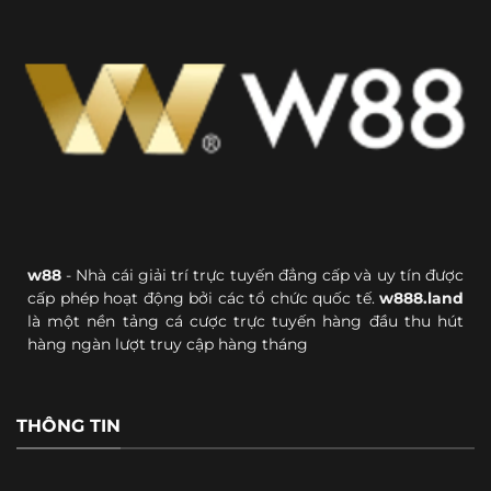
w88
- Nhà cái giải trí trực tuyến đẳng cấp và uy tín được
cấp phép hoạt động bởi các tổ chức quốc tế.
w888.land
là một nền tảng cá cược trực tuyến hàng đầu thu hút
hàng ngàn lượt truy cập hàng tháng
THÔNG TIN