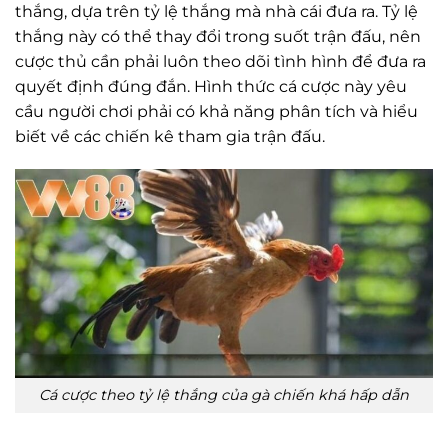
thắng, dựa trên tỷ lệ thắng mà nhà cái đưa ra. Tỷ lệ
thắng này có thể thay đổi trong suốt trận đấu, nên
cược thủ cần phải luôn theo dõi tình hình để đưa ra
quyết định đúng đắn. Hình thức cá cược này yêu
cầu người chơi phải có khả năng phân tích và hiểu
biết về các chiến kê tham gia trận đấu.
Cá cược theo tỷ lệ thắng của gà chiến khá hấp dẫn