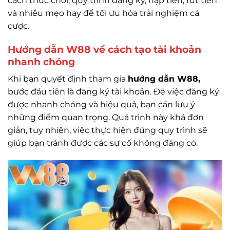
cách thức chơi, quy trình đăng ký, nạp tiền, rút tiền
và nhiều mẹo hay để tối ưu hóa trải nghiệm cá
cược.
Hướng dẫn W88 về cách tạo tài khoản
nhanh chóng
Khi bạn quyết định tham gia
hướng dẫn W88,
bước đầu tiên là đăng ký tài khoản. Để việc đăng ký
được nhanh chóng và hiệu quả, bạn cần lưu ý
những điểm quan trọng. Quá trình này khá đơn
giản, tuy nhiên, việc thực hiện đúng quy trình sẽ
giúp bạn tránh được các sự cố không đáng có.