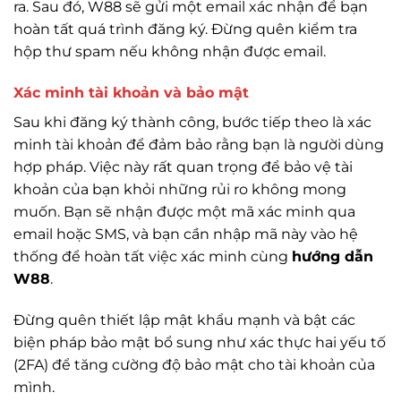
ra. Sau đó, W88 sẽ gửi một email xác nhận để bạn
hoàn tất quá trình đăng ký. Đừng quên kiểm tra
hộp thư spam nếu không nhận được email.
Xác minh tài khoản và bảo mật
Sau khi đăng ký thành công, bước tiếp theo là xác
minh tài khoản để đảm bảo rằng bạn là người dùng
hợp pháp. Việc này rất quan trọng để bảo vệ tài
khoản của bạn khỏi những rủi ro không mong
muốn. Bạn sẽ nhận được một mã xác minh qua
email hoặc SMS, và bạn cần nhập mã này vào hệ
thống để hoàn tất việc xác minh cùng
hướng dẫn
W88
.
Đừng quên thiết lập mật khẩu mạnh và bật các
biện pháp bảo mật bổ sung như xác thực hai yếu tố
(2FA) để tăng cường độ bảo mật cho tài khoản của
mình.