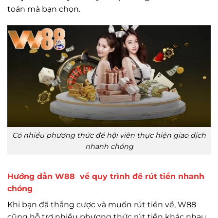
toán mà bạn chọn.
Có nhiều phương thức để hội viên thực hiện giao dịch
nhanh chóng
Hướng dẫn W88 về quy trình để rút tiền nhanh
chóng
Khi bạn đã thắng cược và muốn rút tiền về, W88
cũng hỗ trợ nhiều phương thức rút tiền khác nhau.