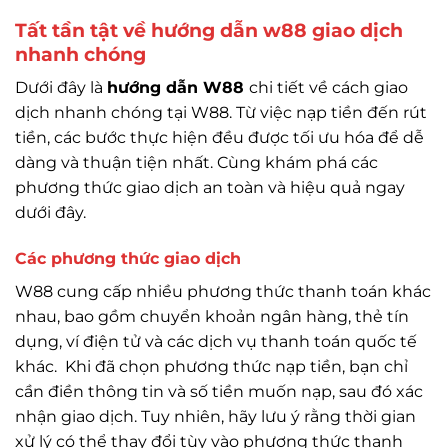
Tất tần tật về hướng dẫn w88 giao dịch
nhanh chóng
Dưới đây là
hướng dẫn W88
chi tiết về cách giao
dịch nhanh chóng tại W88. Từ việc nạp tiền đến rút
tiền, các bước thực hiện đều được tối ưu hóa để dễ
dàng và thuận tiện nhất. Cùng khám phá các
phương thức giao dịch an toàn và hiệu quả ngay
dưới đây.
Các phương thức giao dịch
W88 cung cấp nhiều phương thức thanh toán khác
nhau, bao gồm chuyển khoản ngân hàng, thẻ tín
dụng, ví điện tử và các dịch vụ thanh toán quốc tế
khác. Khi đã chọn phương thức nạp tiền, bạn chỉ
cần điền thông tin và số tiền muốn nạp, sau đó xác
nhận giao dịch. Tuy nhiên, hãy lưu ý rằng thời gian
xử lý có thể thay đổi tùy vào phương thức thanh