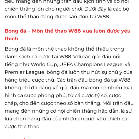
đều mang đến những trận đấu kịch tính và cơ hội
chiến thắng lớn cho người chơi. Dưới đây là các bộ
môn thể thao đang được săn đón tại W88.
Bóng đá – Môn thể thao W88 vua luôn được yêu
thích
Bóng đá là môn thể thao không thể thiếu trong
danh sách cá cược tại W88. Với các giải đấu nổi
tiếng như World Cup, UEFA Champions League, và
Premier League, bóng đá luôn thu hút sự chú ý của
hàng triệu cược thủ. Các trận đấu bóng đá tại W88
không chỉ đa dạng về giải đấu mà còn có nhiều loại
hình cá cược phong phú, từ cá cược tỷ số, cược
chấp, cho đến cược theo số bàn thắng. Mỗi trận đấu
mang đến những cơ hội chiến thắng hấp dẫn, là sự
lựa chọn hàng đầu của những người yêu thích cá
cược thể thao.