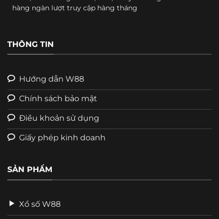
hàng ngàn lượt truy cập hàng tháng
THÔNG TIN
Hướng dẫn W88
Chính sách bảo mật
Điều khoản sử dụng
Giấy phép kinh doanh
SẢN PHẨM
Xổ số W88