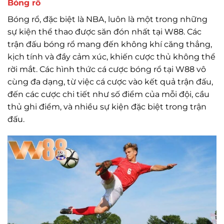
Bóng rổ
Bóng rổ, đặc biệt là NBA, luôn là một trong những
sự kiện thể thao được săn đón nhất tại W88. Các
trận đấu bóng rổ mang đến không khí căng thẳng,
kịch tính và đầy cảm xúc, khiến cược thủ không thể
rời mắt. Các hình thức cá cược bóng rổ tại W88 vô
cùng đa dạng, từ việc cá cược vào kết quả trận đấu,
đến các cược chi tiết như số điểm của mỗi đội, cầu
thủ ghi điểm, và nhiều sự kiện đặc biệt trong trận
đấu.