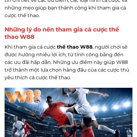
tin chi tiết về các ưu điểm, các loại hình cá cược và
những mẹo giúp bạn thành công khi tham gia cá
cược thể thao.
Những lý do nên tham gia cá cược thể
thao W88
Khi tham gia cá cược
thể thao W88
, người chơi sẽ
được hưởng nhiều lợi ích, từ tính công bằng đến
các ưu đãi hấp dẫn. Những ưu điểm này giúp W88
trở thành một lựa chọn hàng đầu của các cược thủ
yêu thích cá cược thể thao.