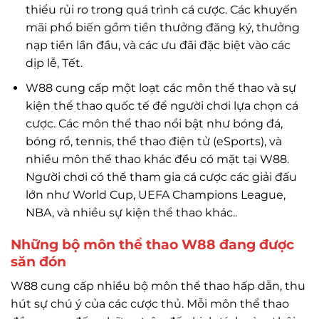
thiểu rủi ro trong quá trình cá cược. Các khuyến
mãi phổ biến gồm tiền thưởng đăng ký, thưởng
nạp tiền lần đầu, và các ưu đãi đặc biệt vào các
dịp lễ, Tết.
W88 cung cấp một loạt các môn thể thao và sự
kiện thể thao quốc tế để người chơi lựa chọn cá
cược. Các môn thể thao nổi bật như bóng đá,
bóng rổ, tennis, thể thao điện tử (eSports), và
nhiều môn thể thao khác đều có mặt tại W88.
Người chơi có thể tham gia cá cược các giải đấu
lớn như World Cup, UEFA Champions League,
NBA, và nhiều sự kiện thể thao khác..
Những bộ môn thể thao W88 đang được
săn đón
W88 cung cấp nhiều bộ môn thể thao hấp dẫn, thu
hút sự chú ý của các cược thủ. Mỗi môn thể thao