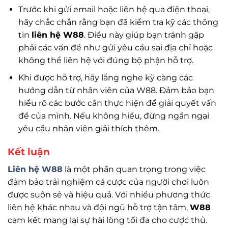
Trước khi gửi email hoặc liên hệ qua điện thoại,
hãy chắc chắn rằng bạn đã kiểm tra kỹ các thông
tin
liên hệ W88
. Điều này giúp bạn tránh gặp
phải các vấn đề như gửi yêu cầu sai địa chỉ hoặc
không thể liên hệ với đúng bộ phận hỗ trợ.
Khi được hỗ trợ, hãy lắng nghe kỹ càng các
hướng dẫn từ nhân viên của W88. Đảm bảo bạn
hiểu rõ các bước cần thực hiện để giải quyết vấn
đề của mình. Nếu không hiểu, đừng ngần ngại
yêu cầu nhân viên giải thích thêm.
Kết luận
Liên hệ W88
là một phần quan trọng trong việc
đảm bảo trải nghiệm cá cược của người chơi luôn
được suôn sẻ và hiệu quả. Với nhiều phương thức
liên hệ khác nhau và đội ngũ hỗ trợ tận tâm,
W88
cam kết mang lại sự hài lòng tối đa cho cược thủ.