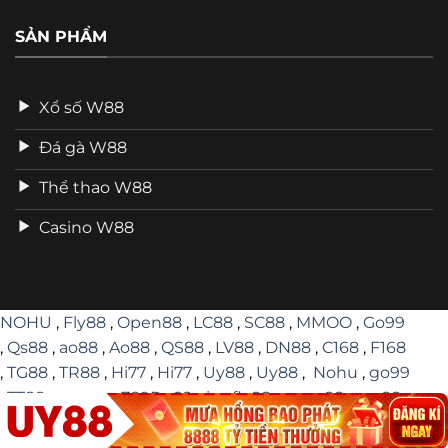
SẢN PHẨM
Xổ số W88
Đá gà W88
Thể thao W88
Casino W88
NOHU
,
Fly88
,
Open88
,
LC88
,
SC88
,
MMOO
,
Go99
,
Qs88
,
ao88
,
Ao88
,
QS88
,
LV88
,
DN88
,
C168
,
F168
,
TG88
,
TR88
,
Hi77
,
Hi77
,
Uy88
,
Uy88
,
Nohu
,
go99
,
TT88
,
mmoo
,
789P
,
68win
,
fly88
,
open88
,
cm88
,
MMOO
,
tt88
,
TT88