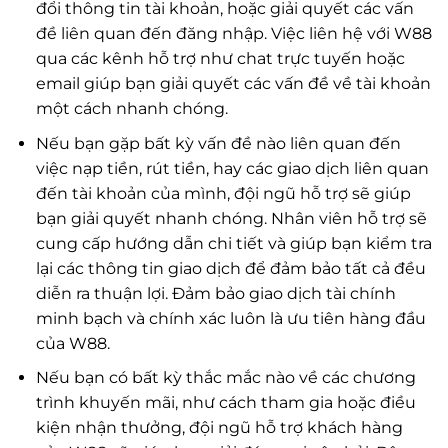
đổi thông tin tài khoản, hoặc giải quyết các vấn
đề liên quan đến đăng nhập. Việc liên hệ với W88
qua các kênh hỗ trợ như chat trực tuyến hoặc
email giúp bạn giải quyết các vấn đề về tài khoản
một cách nhanh chóng.
Nếu bạn gặp bất kỳ vấn đề nào liên quan đến
việc nạp tiền, rút tiền, hay các giao dịch liên quan
đến tài khoản của mình, đội ngũ hỗ trợ sẽ giúp
bạn giải quyết nhanh chóng. Nhân viên hỗ trợ sẽ
cung cấp hướng dẫn chi tiết và giúp bạn kiểm tra
lại các thông tin giao dịch để đảm bảo tất cả đều
diễn ra thuận lợi. Đảm bảo giao dịch tài chính
minh bạch và chính xác luôn là ưu tiên hàng đầu
của W88.
Nếu bạn có bất kỳ thắc mắc nào về các chương
trình khuyến mãi, như cách tham gia hoặc điều
kiện nhận thưởng, đội ngũ hỗ trợ khách hàng