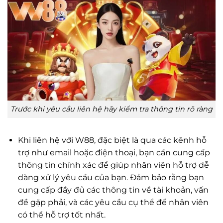
Trước khi yêu cầu liên hệ hãy kiểm tra thông tin rõ ràng
Khi liên hệ với W88, đặc biệt là qua các kênh hỗ
trợ như email hoặc điện thoại, bạn cần cung cấp
thông tin chính xác để giúp nhân viên hỗ trợ dễ
dàng xử lý yêu cầu của bạn. Đảm bảo rằng bạn
cung cấp đầy đủ các thông tin về tài khoản, vấn
đề gặp phải, và các yêu cầu cụ thể để nhân viên
có thể hỗ trợ tốt nhất.