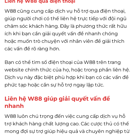
Liên hệ W88 qua điện thoại
W88 cũng cung cấp dịch vụ hỗ trợ qua điện thoại,
giúp người chơi có thể liên hệ trực tiếp với đội ngũ
chăm sóc khách hàng. Đây là phương thức rất hữu
ích khi bạn cần giải quyết vấn đề nhanh chóng
hoặc muốn trò chuyện với nhân viên để giải thích
các vấn đề rõ ràng hơn.
Bạn có thể tìm số điện thoại của W88 trên trang
website chính thức của họ, hoặc trong phần liên hệ.
Dịch vụ này đặc biệt phù hợp khi bạn có các vấn đề
phức tạp hoặc cần sự hỗ trợ ngay lập tức.
Liên hệ W88 giúp giải quyết vấn đề
nhanh
W88 luôn chú trọng đến việc cung cấp dịch vụ hỗ
trợ khách hàng chất lượng cao. Các cược thủ có thể
mong đợi sự trợ giúp hiệu quả và chuyên nghiệp từ