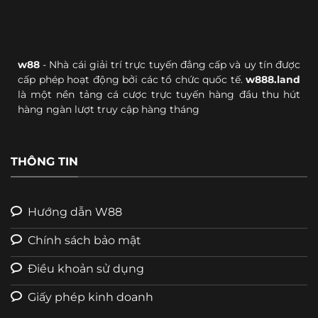
w88
- Nhà cái giải trí trực tuyến đẳng cấp và uy tín được
cấp phép hoạt động bởi các tổ chức quốc tế.
w888.land
là một nền tảng cá cược trực tuyến hàng đầu thu hút
hàng ngàn lượt truy cập hàng tháng
THÔNG TIN
Hướng dẫn W88
Chính sách bảo mật
Điều khoản sử dụng
Giấy phép kinh doanh