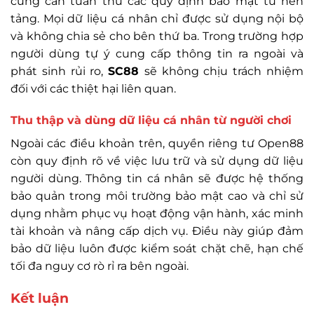
cũng cần tuân thủ các quy định bảo mật từ nền
tảng. Mọi dữ liệu cá nhân chỉ được sử dụng nội bộ
và không chia sẻ cho bên thứ ba. Trong trường hợp
người dùng tự ý cung cấp thông tin ra ngoài và
phát sinh rủi ro,
SC88
sẽ không chịu trách nhiệm
đối với các thiệt hại liên quan.
Thu thập và dùng dữ liệu cá nhân từ người chơi
Ngoài các điều khoản trên, quyền riêng tư Open88
còn quy định rõ về việc lưu trữ và sử dụng dữ liệu
người dùng. Thông tin cá nhân sẽ được hệ thống
bảo quản trong môi trường bảo mật cao và chỉ sử
dụng nhằm phục vụ hoạt động vận hành, xác minh
tài khoản và nâng cấp dịch vụ. Điều này giúp đảm
bảo dữ liệu luôn được kiểm soát chặt chẽ, hạn chế
tối đa nguy cơ rò rỉ ra bên ngoài.
Kết luận