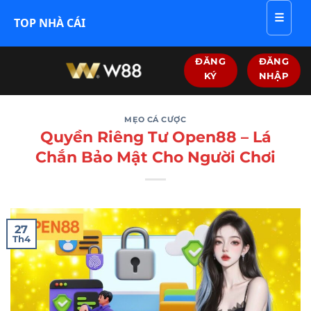
☰
TOP NHÀ CÁI
Bỏ
ĐĂNG
ĐĂNG
qua
KÝ
NHẬP
nội
dung
MẸO CÁ CƯỢC
Quyền Riêng Tư Open88 – Lá
Chắn Bảo Mật Cho Người Chơi
27
Th4