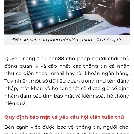
Điều khoản cho phép hội viên chỉnh sửa thông tin
Quyền riêng tư Open88 cho phép người chơi chủ
động quản lý và cập nhật các thông tin cá nhân
như số điện thoại, email hay tài khoản ngân hàng.
Tuy nhiên, một số dữ liệu quan trọng như tên đăng
nhập, mật khẩu và họ tên thật sẽ được giữ cố định
nhằm đảm bảo tính bảo mật và kiểm soát hệ thống
hiệu quả.
Quy định bảo mật và yêu cầu hội viên tuân thủ
Bên cạnh việc được bảo vệ thông tin, người chơi