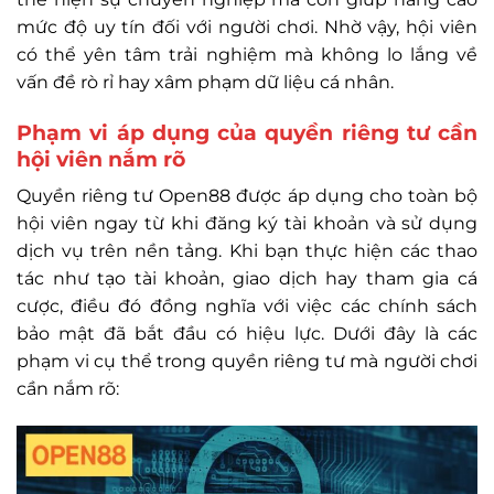
mức độ uy tín đối với người chơi. Nhờ vậy, hội viên
có thể yên tâm trải nghiệm mà không lo lắng về
vấn đề rò rỉ hay xâm phạm dữ liệu cá nhân.
Phạm vi áp dụng của quyền riêng tư cần
hội viên nắm rõ
Quyền riêng tư Open88 được áp dụng cho toàn bộ
hội viên ngay từ khi đăng ký tài khoản và sử dụng
dịch vụ trên nền tảng. Khi bạn thực hiện các thao
tác như tạo tài khoản, giao dịch hay tham gia cá
cược, điều đó đồng nghĩa với việc các chính sách
bảo mật đã bắt đầu có hiệu lực. Dưới đây là các
phạm vi cụ thể trong quyền riêng tư mà người chơi
cần nắm rõ: