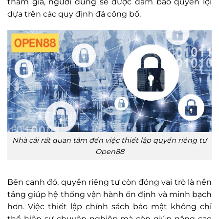
tham gia, người dùng sẽ được đảm bảo quyền lợi
dựa trên các quy định đã công bố.
Nhà cái rất quan tâm đến việc thiết lập quyền riêng tư
Open88
Bên cạnh đó, quyền riêng tư còn đóng vai trò là nền
tảng giúp hệ thống vận hành ổn định và minh bạch
hơn. Việc thiết lập chính sách bảo mật không chỉ
thể hiện sự chuyên nghiệp mà còn giúp nâng cao