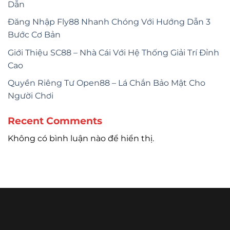
Dẫn
Đăng Nhập Fly88 Nhanh Chóng Với Hướng Dẫn 3
Bước Cơ Bản
Giới Thiệu SC88 – Nhà Cái Với Hệ Thống Giải Trí Đỉnh
Cao
Quyền Riêng Tư Open88 – Lá Chắn Bảo Mật Cho
Người Chơi
Recent Comments
Không có bình luận nào để hiển thị.