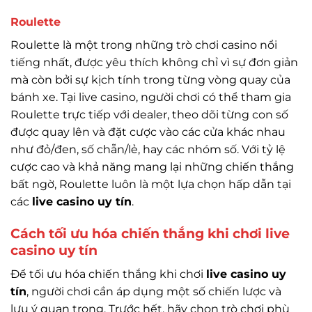
Roulette
Roulette là một trong những trò chơi casino nổi
tiếng nhất, được yêu thích không chỉ vì sự đơn giản
mà còn bởi sự kịch tính trong từng vòng quay của
bánh xe. Tại live casino, người chơi có thể tham gia
Roulette trực tiếp với dealer, theo dõi từng con số
được quay lên và đặt cược vào các cửa khác nhau
như đỏ/đen, số chẵn/lẻ, hay các nhóm số. Với tỷ lệ
cược cao và khả năng mang lại những chiến thắng
bất ngờ, Roulette luôn là một lựa chọn hấp dẫn tại
các
live casino uy tín
.
Cách tối ưu hóa chiến thắng khi chơi live
casino uy tín
Để tối ưu hóa chiến thắng khi chơi
live casino uy
tín
, người chơi cần áp dụng một số chiến lược và
lưu ý quan trọng. Trước hết, hãy chọn trò chơi phù