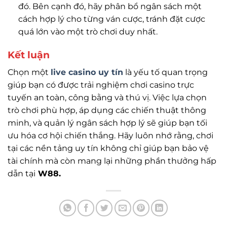
đó. Bên cạnh đó, hãy phân bổ ngân sách một
cách hợp lý cho từng ván cược, tránh đặt cược
quá lớn vào một trò chơi duy nhất.
Kết luận
Chọn một
live casino uy tín
là yếu tố quan trọng
giúp bạn có được trải nghiệm chơi casino trực
tuyến an toàn, công bằng và thú vị. Việc lựa chọn
trò chơi phù hợp, áp dụng các chiến thuật thông
minh, và quản lý ngân sách hợp lý sẽ giúp bạn tối
ưu hóa cơ hội chiến thắng. Hãy luôn nhớ rằng, chơi
tại các nền tảng uy tín không chỉ giúp bạn bảo vệ
tài chính mà còn mang lại những phần thưởng hấp
dẫn tại
W88.