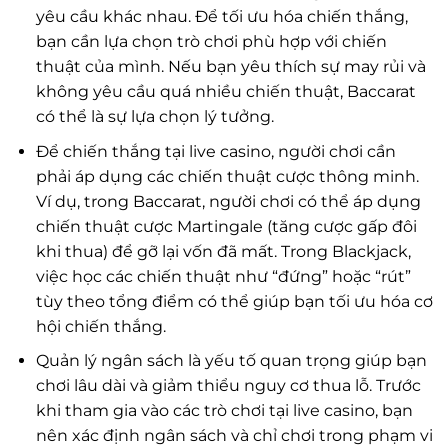
yêu cầu khác nhau. Để tối ưu hóa chiến thắng,
bạn cần lựa chọn trò chơi phù hợp với chiến
thuật của mình. Nếu bạn yêu thích sự may rủi và
không yêu cầu quá nhiều chiến thuật, Baccarat
có thể là sự lựa chọn lý tưởng.
Để chiến thắng tại live casino, người chơi cần
phải áp dụng các chiến thuật cược thông minh.
Ví dụ, trong Baccarat, người chơi có thể áp dụng
chiến thuật cược Martingale (tăng cược gấp đôi
khi thua) để gỡ lại vốn đã mất. Trong Blackjack,
việc học các chiến thuật như “đứng” hoặc “rút”
tùy theo tổng điểm có thể giúp bạn tối ưu hóa cơ
hội chiến thắng.
Quản lý ngân sách là yếu tố quan trọng giúp bạn
chơi lâu dài và giảm thiểu nguy cơ thua lỗ. Trước
khi tham gia vào các trò chơi tại live casino, bạn
nên xác định ngân sách và chỉ chơi trong phạm vi