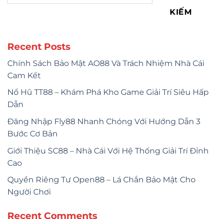
KIẾM
Recent Posts
Chính Sách Bảo Mật AO88 Và Trách Nhiệm Nhà Cái
Cam Kết
Nổ Hũ TT88 – Khám Phá Kho Game Giải Trí Siêu Hấp
Dẫn
Đăng Nhập Fly88 Nhanh Chóng Với Hướng Dẫn 3
Bước Cơ Bản
Giới Thiệu SC88 – Nhà Cái Với Hệ Thống Giải Trí Đỉnh
Cao
Quyền Riêng Tư Open88 – Lá Chắn Bảo Mật Cho
Người Chơi
Recent Comments